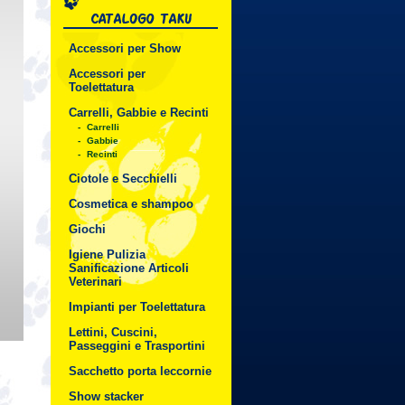
Accessori per Show
Accessori per
Toelettatura
Carrelli, Gabbie e Recinti
-
Carrelli
-
Gabbie
-
Recinti
Ciotole e Secchielli
Cosmetica e shampoo
Giochi
Igiene Pulizia
Sanificazione Articoli
Veterinari
Impianti per Toelettatura
Lettini, Cuscini,
Passeggini e Trasportini
Sacchetto porta leccornie
Show stacker